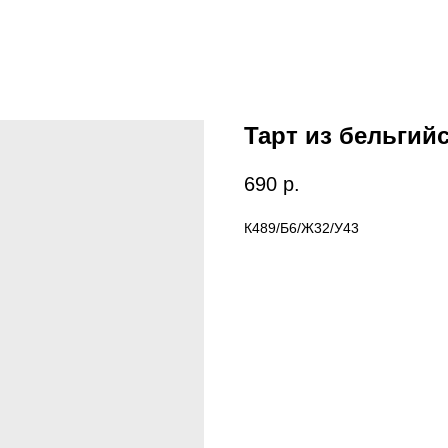
Тарт из бельгий
690
р.
К489/Б6/Ж32/У43