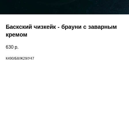
Баскский чизкейк - брауни с заварным
кремом
630
р.
К490/Б8/Ж29/У47