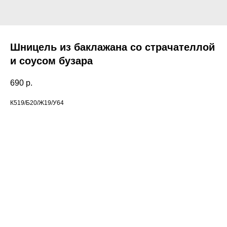
Шницель из баклажана со страчателлой
и соусом бузара
690
р.
К519/Б20/Ж19/У64