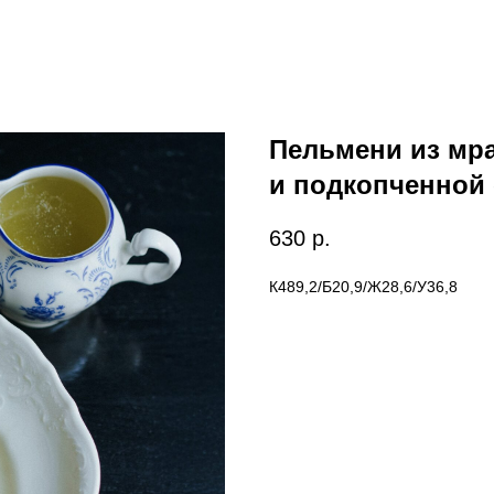
Пельмени из мр
и подкопченной
630
р.
К489,2/Б20,9/Ж28,6/У36,8